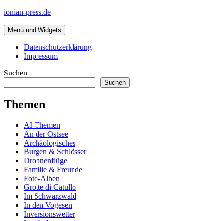
Zum
ionian-press.de
Inhalt
springen
Menü und Widgets
Datenschutzerklärung
Impressum
Suchen
Suchen
Themen
AI-Themen
An der Ostsee
Archäologisches
Burgen & Schlösser
Drohnenflüge
Familie & Freunde
Foto-Alben
Grotte di Catullo
Im Schwarzwald
In den Vogesen
Inversionswetter