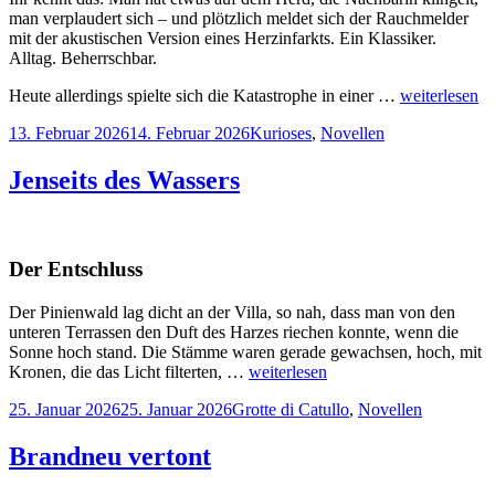
man verplaudert sich – und plötzlich meldet sich der Rauchmelder
mit der akustischen Version eines Herzinfarkts. Ein Klassiker.
Alltag. Beherrschbar.
Heute allerdings spielte sich die Katastrophe in einer …
weiterlesen
Veröffentlicht
Kategorien
13. Februar 2026
14. Februar 2026
Kurioses
,
Novellen
am
Jenseits des Wassers
Der Entschluss
Der Pinienwald lag dicht an der Villa, so nah, dass man von den
unteren Terrassen den Duft des Harzes riechen konnte, wenn die
Sonne hoch stand. Die Stämme waren gerade gewachsen, hoch, mit
Kronen, die das Licht filterten, …
weiterlesen
Veröffentlicht
Kategorien
25. Januar 2026
25. Januar 2026
Grotte di Catullo
,
Novellen
am
Brandneu vertont