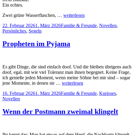
Ein echtes.
Zwei grüne Wasserflaschen, …
weiterlesen
Veröffentlicht
Kategorien
22. Februar 2026
1. März 2026
Familie & Freunde
,
Novellen
,
am
Persönliches
,
Segeln
Propheten im Pyjama
Es gibt Dinge, die sind einfach doof. Und die bleiben übrigens auch
doof, egal, mit wie viel Toleranz man ihnen begegnet. Keine Frage,
ich genieße jeden Moment, wenn meine Söhne bei mir sind – sogar
jene Momente, in denen sie …
weiterlesen
Veröffentlicht
Kategorien
16. Februar 2026
1. März 2026
Familie & Freunde
,
Kurioses
,
am
Novellen
Wenn der Postmann zweimal klingelt
Ihr kennt das: Man hat etwas auf dem Herd, die Nachbarin klingelt,