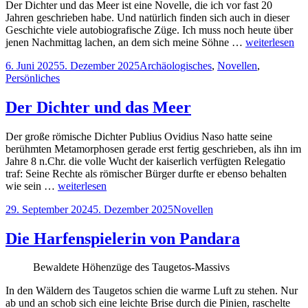
Der Dichter und das Meer ist eine Novelle, die ich vor fast 20
Jahren geschrieben habe. Und natürlich finden sich auch in dieser
Geschichte viele autobiografische Züge. Ich muss noch heute über
jenen Nachmittag lachen, an dem sich meine Söhne …
weiterlesen
Veröffentlicht
Kategorien
6. Juni 2025
5. Dezember 2025
Archäologisches
,
Novellen
,
am
Persönliches
Der Dichter und das Meer
Der große römische Dichter Publius Ovidius Naso hatte seine
berühmten Metamorphosen gerade erst fertig geschrieben, als ihn im
Jahre 8 n.Chr. die volle Wucht der kaiserlich verfügten Relegatio
traf: Seine Rechte als römischer Bürger durfte er ebenso behalten
wie sein …
weiterlesen
Veröffentlicht
Kategorien
29. September 2024
5. Dezember 2025
Novellen
am
Die Harfenspielerin von Pandara
Bewaldete Höhenzüge des Taugetos-Massivs
In den Wäldern des Taugetos schien die warme Luft zu stehen. Nur
ab und an schob sich eine leichte Brise durch die Pinien, raschelte