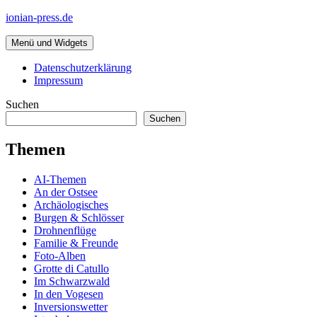
Zum
ionian-press.de
Inhalt
springen
Menü und Widgets
Datenschutzerklärung
Impressum
Suchen
Suchen
Themen
AI-Themen
An der Ostsee
Archäologisches
Burgen & Schlösser
Drohnenflüge
Familie & Freunde
Foto-Alben
Grotte di Catullo
Im Schwarzwald
In den Vogesen
Inversionswetter