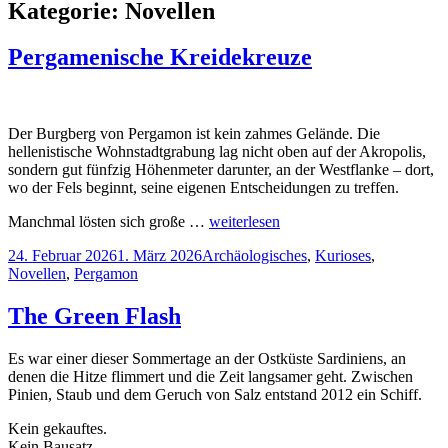
Kategorie:
Novellen
Pergamenische Kreidekreuze
Der Burgberg von Pergamon ist kein zahmes Gelände. Die
hellenistische Wohnstadtgrabung lag nicht oben auf der Akropolis,
sondern gut fünfzig Höhenmeter darunter, an der Westflanke – dort,
wo der Fels beginnt, seine eigenen Entscheidungen zu treffen.
Manchmal lösten sich große …
weiterlesen
Veröffentlicht
Kategorien
24. Februar 2026
1. März 2026
Archäologisches
,
Kurioses
,
am
Novellen
,
Pergamon
The Green Flash
Es war einer dieser Sommertage an der Ostküste Sardiniens, an
denen die Hitze flimmert und die Zeit langsamer geht. Zwischen
Pinien, Staub und dem Geruch von Salz entstand 2012 ein Schiff.
Kein gekauftes.
Kein Bausatz.