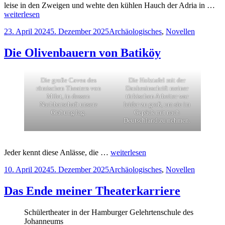
leise in den Zweigen und wehte den kühlen Hauch der Adria in …
weiterlesen
Veröffentlicht
Kategorien
23. April 2024
5. Dezember 2025
Archäologisches
,
Novellen
am
Die Olivenbauern von Batiköy
Die große Cavea des
Die Holztafel mit der
römischen Theaters von
Dankesinschrift meiner
Milet, in dessen
türkischen Arbeiter war
Nachbarschaft unsere
leider zu groß, um sie im
Grabung lag.
Gepäck mit nach
Deutschland zu nehmen.
Jeder kennt diese Anlässe, die …
weiterlesen
Veröffentlicht
Kategorien
10. April 2024
5. Dezember 2025
Archäologisches
,
Novellen
am
Das Ende meiner Theaterkarriere
Schülertheater in der Hamburger Gelehrtenschule des
Johanneums