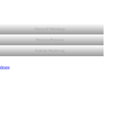
Glottertal-Weinhänge
Weinberg-Panorama
Ende der Wanderung
rlesen