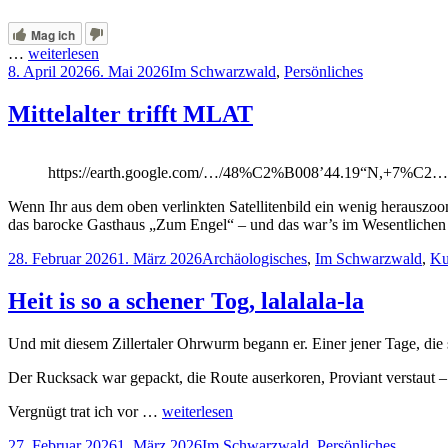
Mag ich
…
weiterlesen
Veröffentlicht
Kategorien
8. April 2026
6. Mai 2026
Im Schwarzwald
,
Persönliches
am
Mittelalter trifft MLAT
https://earth.google.com/…/48%C2%B008’44.19“N,+7%C2…
Wenn Ihr aus dem oben verlinkten Satellitenbild ein wenig herauszoom
das barocke Gasthaus „Zum Engel“ – und das war’s im Wesentlich
Veröffentlicht
Kategorien
28. Februar 2026
1. März 2026
Archäologisches
,
Im Schwarzwald
,
Ku
am
Heit is so a schener Tog, lalalala-la
Und mit diesem Zillertaler Ohrwurm begann er. Einer jener Tage, die
Der Rucksack war gepackt, die Route auserkoren, Proviant verstaut – 
Vergnügt trat ich vor …
weiterlesen
Veröffentlicht
Kategorien
27. Februar 2026
1. März 2026
Im Schwarzwald
,
Persönliches