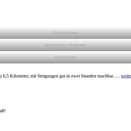
Glottertalwiesen
Shinrinyoku – Waldbaden
Rheintalblick
pp 6,5 Kilometer, mit Steigungen gut in zwei Stunden machbar. …
weite
aß!