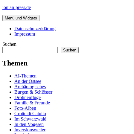
Zum
ionian-press.de
Inhalt
springen
Menü und Widgets
Datenschutzerklärung
Impressum
Suchen
Suchen
Themen
AI-Themen
An der Ostsee
Archäologisches
Burgen & Schlösser
Drohnenflüge
Familie & Freunde
Foto-Alben
Grotte di Catullo
Im Schwarzwald
In den Vogesen
Inversionswetter