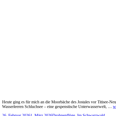
Heute ging es für mich an die Moorbäche des Jostales vor Titisee-Neu
Wasserleeren Schluchsee – eine gespenstische Unterwasserwelt, …
w
Veröffentlicht
Kategorien
26. Februar 2026
1. März 2026
Drohnenflüge
,
Im Schwarzwald