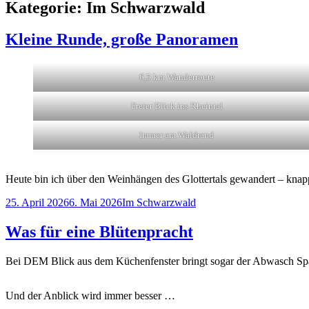
Kategorie:
Im Schwarzwald
Kleine Runde, große Panoramen
6,5 km Wanderroute
Freier Blick ins Rheintal
Immer am Waldrand
Heute bin ich über den Weinhängen des Glottertals gewandert – kna
Veröffentlicht
Kategorien
25. April 2026
6. Mai 2026
Im Schwarzwald
am
Was für eine Blütenpracht
Bei DEM Blick aus dem Küchenfenster bringt sogar der Abwasch Sp
Und der Anblick wird immer besser …