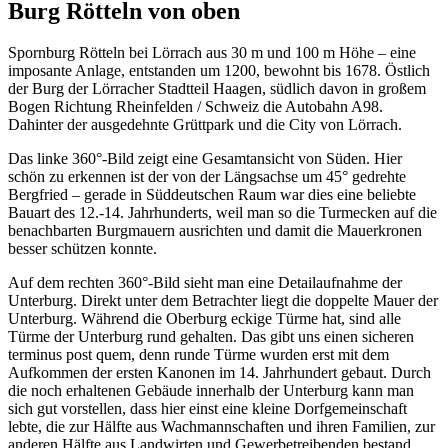
Burg Rötteln von oben
Spornburg Rötteln bei Lörrach aus 30 m und 100 m Höhe – eine
imposante Anlage, entstanden um 1200, bewohnt bis 1678. Östlich
der Burg der Lörracher Stadtteil Haagen, südlich davon in großem
Bogen Richtung Rheinfelden / Schweiz die Autobahn A98.
Dahinter der ausgedehnte Grüttpark und die City von Lörrach.
Das linke 360°-Bild zeigt eine Gesamtansicht von Süden. Hier
schön zu erkennen ist der von der Längsachse um 45° gedrehte
Bergfried – gerade in Süddeutschen Raum war dies eine beliebte
Bauart des 12.-14. Jahrhunderts, weil man so die Turmecken auf die
benachbarten Burgmauern ausrichten und damit die Mauerkronen
besser schützen konnte.
Auf dem rechten 360°-Bild sieht man eine Detailaufnahme der
Unterburg. Direkt unter dem Betrachter liegt die doppelte Mauer der
Unterburg. Während die Oberburg eckige Türme hat, sind alle
Türme der Unterburg rund gehalten. Das gibt uns einen sicheren
terminus post quem, denn runde Türme wurden erst mit dem
Aufkommen der ersten Kanonen im 14. Jahrhundert gebaut. Durch
die noch erhaltenen Gebäude innerhalb der Unterburg kann man
sich gut vorstellen, dass hier einst eine kleine Dorfgemeinschaft
lebte, die zur Hälfte aus Wachmannschaften und ihren Familien, zur
anderen Hälfte aus Landwirten und Gewerbetreibenden bestand.