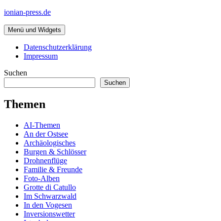
Zum
ionian-press.de
Inhalt
springen
Menü und Widgets
Datenschutzerklärung
Impressum
Suchen
Suchen
Themen
AI-Themen
An der Ostsee
Archäologisches
Burgen & Schlösser
Drohnenflüge
Familie & Freunde
Foto-Alben
Grotte di Catullo
Im Schwarzwald
In den Vogesen
Inversionswetter