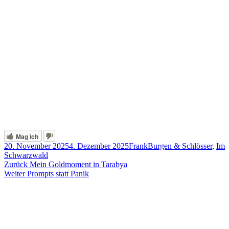
Mag ich
Veröffentlicht
Autor
Kategorien
20. November 2025
4. Dezember 2025
Frank
Burgen & Schlösser
,
Im
am
Schwarzwald
Beitragsnavigation
Vorheriger
Zurück
Mein Goldmoment in Tarabya
Nächster
Beitrag:
Weiter
Prompts statt Panik
Beitrag: