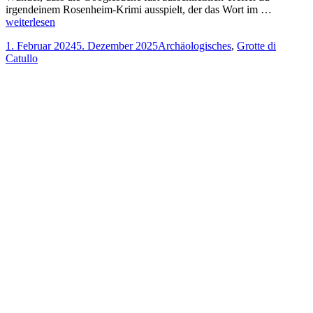
irgendeinem Rosenheim-Krimi ausspielt, der das Wort im …
weiterlesen
Veröffentlicht
Kategorien
1. Februar 2024
5. Dezember 2025
Archäologisches
,
Grotte di
am
Catullo