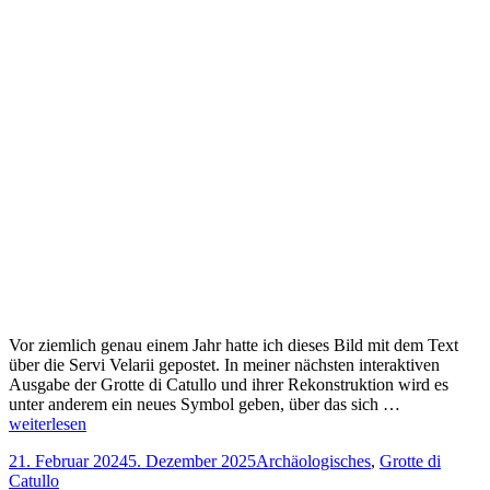
Vor ziemlich genau einem Jahr hatte ich dieses Bild mit dem Text
über die Servi Velarii gepostet. In meiner nächsten interaktiven
Ausgabe der Grotte di Catullo und ihrer Rekonstruktion wird es
unter anderem ein neues Symbol geben, über das sich …
weiterlesen
Veröffentlicht
Kategorien
21. Februar 2024
5. Dezember 2025
Archäologisches
,
Grotte di
am
Catullo