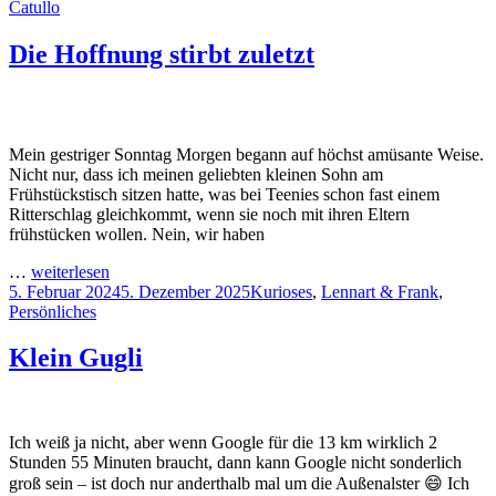
am
Catullo
Die Hoffnung stirbt zuletzt
Mein gestriger Sonntag Morgen begann auf höchst amüsante Weise.
Nicht nur, dass ich meinen geliebten kleinen Sohn am
Frühstückstisch sitzen hatte, was bei Teenies schon fast einem
Ritterschlag gleichkommt, wenn sie noch mit ihren Eltern
frühstücken wollen. Nein, wir haben
…
weiterlesen
Veröffentlicht
Kategorien
5. Februar 2024
5. Dezember 2025
Kurioses
,
Lennart & Frank
,
am
Persönliches
Klein Gugli
Ich weiß ja nicht, aber wenn Google für die 13 km wirklich 2
Stunden 55 Minuten braucht, dann kann Google nicht sonderlich
groß sein – ist doch nur anderthalb mal um die Außenalster 😄 Ich