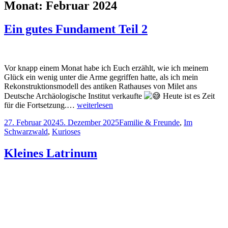
Monat:
Februar 2024
Ein gutes Fundament Teil 2
Vor knapp einem Monat habe ich Euch erzählt, wie ich meinem
Glück ein wenig unter die Arme gegriffen hatte, als ich mein
Rekonstruktionsmodell des antiken Rathauses von Milet ans
Deutsche Archäologische Institut verkaufte
Heute ist es Zeit
für die Fortsetzung.…
weiterlesen
Veröffentlicht
Kategorien
27. Februar 2024
5. Dezember 2025
Familie & Freunde
,
Im
am
Schwarzwald
,
Kurioses
Kleines Latrinum