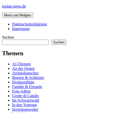
Zum
ionian-press.de
Inhalt
springen
Menü und Widgets
Datenschutzerklärung
Impressum
Suchen
Suchen
Themen
AI-Themen
An der Ostsee
Archäologisches
Burgen & Schlösser
Drohnenflüge
Familie & Freunde
Foto-Alben
Grotte di Catullo
Im Schwarzwald
In den Vogesen
Inversionswetter