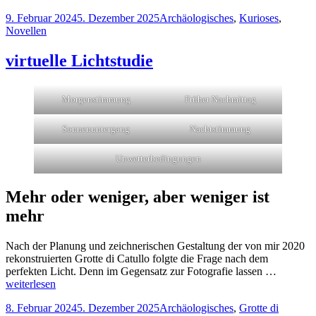
Veröffentlicht
Kategorien
9. Februar 2024
5. Dezember 2025
Archäologisches
,
Kurioses
,
am
Novellen
virtuelle Lichtstudie
Morgenstimmung
Früher Nachmittag
Sonnenuntergang
Nachtstimmung
Unwetterbedingungen
Mehr oder weniger, aber weniger ist
mehr
Nach der Planung und zeichnerischen Gestaltung der von mir 2020
rekonstruierten Grotte di Catullo folgte die Frage nach dem
perfekten Licht. Denn im Gegensatz zur Fotografie lassen …
weiterlesen
Veröffentlicht
Kategorien
8. Februar 2024
5. Dezember 2025
Archäologisches
,
Grotte di