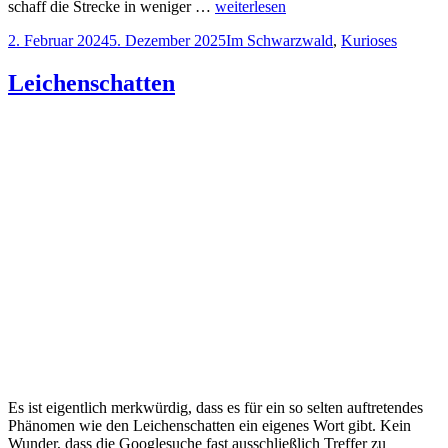
schaff die Strecke in weniger …
weiterlesen
Veröffentlicht
Kategorien
2. Februar 2024
5. Dezember 2025
Im Schwarzwald
,
Kurioses
am
Leichenschatten
Es ist eigentlich merkwürdig, dass es für ein so selten auftretendes
Phänomen wie den Leichenschatten ein eigenes Wort gibt. Kein
Wunder, dass die Googlesuche fast ausschließlich Treffer zu