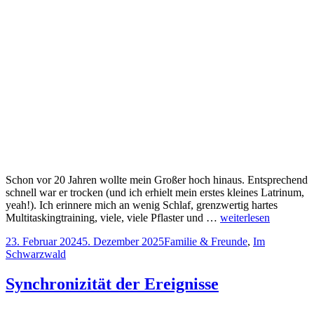
Schon vor 20 Jahren wollte mein Großer hoch hinaus. Entsprechend
schnell war er trocken (und ich erhielt mein erstes kleines Latrinum,
yeah!). Ich erinnere mich an wenig Schlaf, grenzwertig hartes
Multitaskingtraining, viele, viele Pflaster und …
weiterlesen
Veröffentlicht
Kategorien
23. Februar 2024
5. Dezember 2025
Familie & Freunde
,
Im
am
Schwarzwald
Synchronizität der Ereignisse