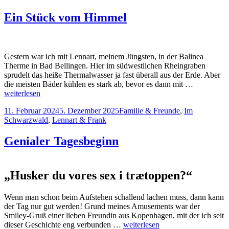
Ein Stück vom Himmel
Gestern war ich mit Lennart, meinem Jüngsten, in der Balinea
Therme in Bad Bellingen. Hier im südwestlichen Rheingraben
sprudelt das heiße Thermalwasser ja fast überall aus der Erde. Aber
die meisten Bäder kühlen es stark ab, bevor es dann mit …
weiterlesen
Veröffentlicht
Kategorien
11. Februar 2024
5. Dezember 2025
Familie & Freunde
,
Im
am
Schwarzwald
,
Lennart & Frank
Genialer Tagesbeginn
„Husker du vores sex i trætoppen?“
Wenn man schon beim Aufstehen schallend lachen muss, dann kann
der Tag nur gut werden! Grund meines Amusements war der
Smiley-Gruß einer lieben Freundin aus Kopenhagen, mit der ich seit
dieser Geschichte eng verbunden …
weiterlesen