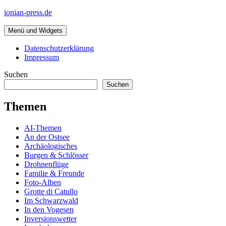
Zum
ionian-press.de
Inhalt
springen
Menü und Widgets
Datenschutzerklärung
Impressum
Suchen
Suchen
Themen
AI-Themen
An der Ostsee
Archäologisches
Burgen & Schlösser
Drohnenflüge
Familie & Freunde
Foto-Alben
Grotte di Catullo
Im Schwarzwald
In den Vogesen
Inversionswetter