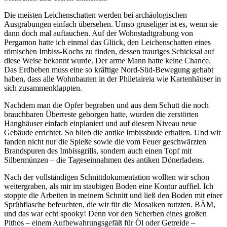
Die meisten Leichenschatten werden bei archäologischen
Ausgrabungen einfach übersehen. Umso gruseliger ist es, wenn sie
dann doch mal auftauchen. Auf der Wohnstadtgrabung von
Pergamon hatte ich einmal das Glück, den Leichenschatten eines
römischen Imbiss-Kochs zu finden, dessen trauriges Schicksal auf
diese Weise bekannt wurde. Der arme Mann hatte keine Chance.
Das Erdbeben muss eine so kräftige Nord-Süd-Bewegung gehabt
haben, dass alle Wohnbauten in der Philetaireia wie Kartenhäuser in
sich zusammenklappten.
Nachdem man die Opfer begraben und aus dem Schutt die noch
brauchbaren Überreste geborgen hatte, wurden die zerstörten
Hanghäuser einfach einplaniert und auf diesem Niveau neue
Gebäude errichtet. So blieb die antike Imbissbude erhalten. Und wir
fanden nicht nur die Spieße sowie die vom Feuer geschwärzten
Brandspuren des Imbissgrills, sondern auch einen Topf mit
Silbermünzen – die Tageseinnahmen des antiken Dönerladens.
Nach der vollständigen Schnittdokumentation wollten wir schon
weitergraben, als mir im staubigen Boden eine Kontur auffiel. Ich
stoppte die Arbeiten in meinem Schnitt und ließ den Boden mit einer
Sprühflasche befeuchten, die wir für die Mosaiken nutzten. BÄM,
und das war echt spooky! Denn vor den Scherben eines großen
Pithos – einem Aufbewahrungsgefäß für Öl oder Getreide –