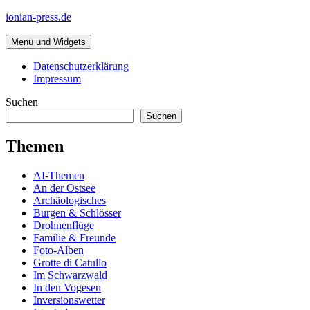
Zum
ionian-press.de
Inhalt
springen
Menü und Widgets
Datenschutzerklärung
Impressum
Suchen
Suchen
Themen
AI-Themen
An der Ostsee
Archäologisches
Burgen & Schlösser
Drohnenflüge
Familie & Freunde
Foto-Alben
Grotte di Catullo
Im Schwarzwald
In den Vogesen
Inversionswetter