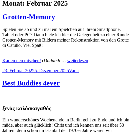
Monat:
Februar 2025
Grotten-Memory
Spielen Sie ab und zu mal ein Spielchen auf Ihrem Smartphone,
Tablet oder PC? Dann biete ich hier die Gelegenheit zu einer Runde
Grotten-Memory mit Bildern meiner Rekonstruktion von den Grotte
di Catullo. Viel Spaß!
Karten neu mischen!
(
Dadurch
…
weiterlesen
Veröffentlicht
Kategorien
23. Februar 2025
5. Dezember 2025
Varia
am
Best Buddies 4ever
ξενός καλόσκαγαθός
Ein wunderschönes Wochenende in Berlin geht zu Ende und ich bin
müde, aber auch glücklich! Chris und ich kennen uns seit über 50
Jahren, denn schon im Istanbul der 1970er Jahre waren wir