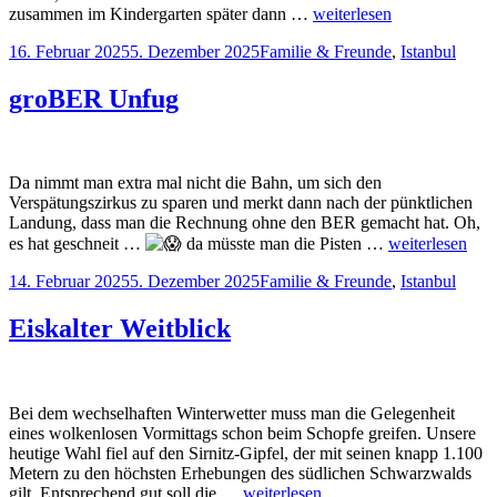
zusammen im Kindergarten später dann …
weiterlesen
Veröffentlicht
Kategorien
16. Februar 2025
5. Dezember 2025
Familie & Freunde
,
Istanbul
am
groBER Unfug
Da nimmt man extra mal nicht die Bahn, um sich den
Verspätungszirkus zu sparen und merkt dann nach der pünktlichen
Landung, dass man die Rechnung ohne den BER gemacht hat. Oh,
es hat geschneit …
da müsste man die Pisten …
weiterlesen
Veröffentlicht
Kategorien
14. Februar 2025
5. Dezember 2025
Familie & Freunde
,
Istanbul
am
Eiskalter Weitblick
Bei dem wechselhaften Winterwetter muss man die Gelegenheit
eines wolkenlosen Vormittags schon beim Schopfe greifen. Unsere
heutige Wahl fiel auf den Sirnitz-Gipfel, der mit seinen knapp 1.100
Metern zu den höchsten Erhebungen des südlichen Schwarzwalds
gilt. Entsprechend gut soll die …
weiterlesen