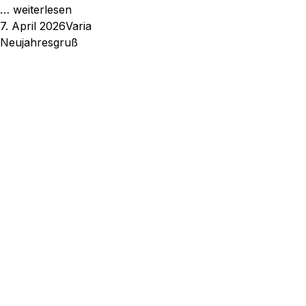
…
weiterlesen
Veröffentlicht
Kategorien
7. April 2026
Varia
am
Neujahresgruß