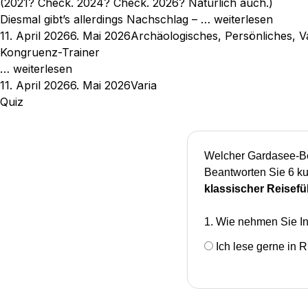
(2021? Check. 2024? Check. 2026? Natürlich auch.)
Diesmal gibt’s allerdings Nachschlag – …
weiterlesen
Veröffentlicht
Kategorien
11. April 2026
6. Mai 2026
Archäologisches
,
Persönliches
,
V
am
Kongruenz-Trainer
…
weiterlesen
Veröffentlicht
Kategorien
11. April 2026
6. Mai 2026
Varia
am
Quiz
Welcher Gardasee-Be
Beantworten Sie 6 ku
klassischer Reisefü
1. Wie nehmen Sie In
Ich lese gerne in 