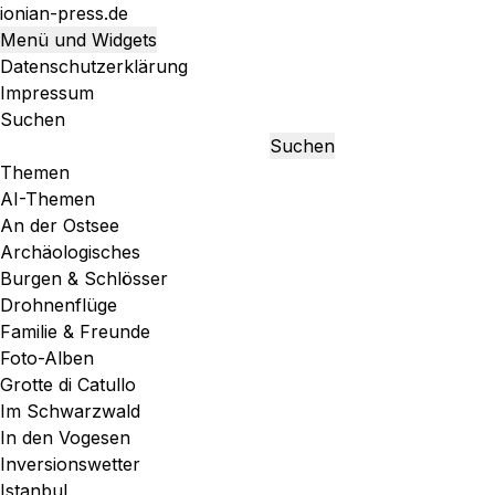
Zum
ionian-press.de
Inhalt
Menü und Widgets
springen
Datenschutzerklärung
Impressum
Suchen
Suchen
Themen
AI-Themen
An der Ostsee
Archäologisches
Burgen & Schlösser
Drohnenflüge
Familie & Freunde
Foto-Alben
Grotte di Catullo
Im Schwarzwald
In den Vogesen
Inversionswetter
Istanbul