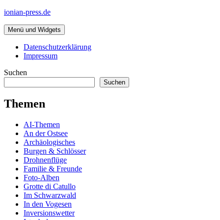
Zum
ionian-press.de
Inhalt
springen
Menü und Widgets
Datenschutzerklärung
Impressum
Suchen
Suchen
Themen
AI-Themen
An der Ostsee
Archäologisches
Burgen & Schlösser
Drohnenflüge
Familie & Freunde
Foto-Alben
Grotte di Catullo
Im Schwarzwald
In den Vogesen
Inversionswetter