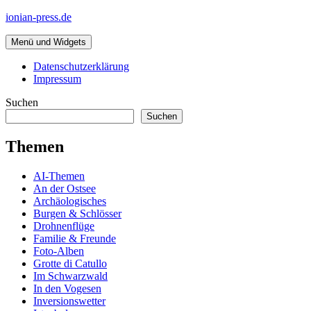
Zum
ionian-press.de
Inhalt
springen
Menü und Widgets
Datenschutzerklärung
Impressum
Suchen
Suchen
Themen
AI-Themen
An der Ostsee
Archäologisches
Burgen & Schlösser
Drohnenflüge
Familie & Freunde
Foto-Alben
Grotte di Catullo
Im Schwarzwald
In den Vogesen
Inversionswetter