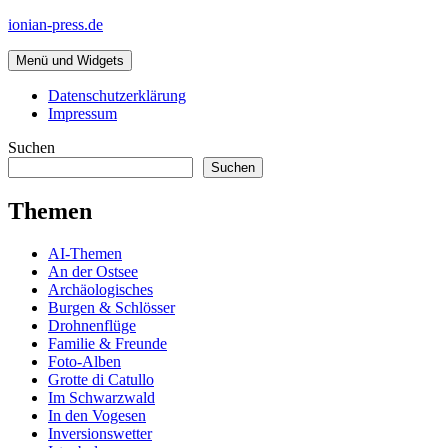
Zum
ionian-press.de
Inhalt
springen
Menü und Widgets
Datenschutzerklärung
Impressum
Suchen
Suchen
Themen
AI-Themen
An der Ostsee
Archäologisches
Burgen & Schlösser
Drohnenflüge
Familie & Freunde
Foto-Alben
Grotte di Catullo
Im Schwarzwald
In den Vogesen
Inversionswetter