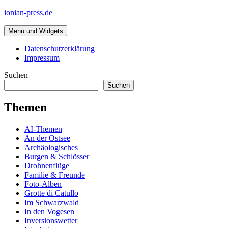
Zum
ionian-press.de
Inhalt
springen
Menü und Widgets
Datenschutzerklärung
Impressum
Suchen
Suchen
Themen
AI-Themen
An der Ostsee
Archäologisches
Burgen & Schlösser
Drohnenflüge
Familie & Freunde
Foto-Alben
Grotte di Catullo
Im Schwarzwald
In den Vogesen
Inversionswetter