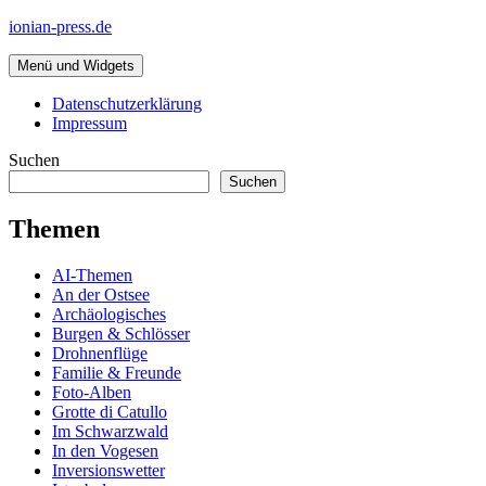
Zum
ionian-press.de
Inhalt
springen
Menü und Widgets
Datenschutzerklärung
Impressum
Suchen
Suchen
Themen
AI-Themen
An der Ostsee
Archäologisches
Burgen & Schlösser
Drohnenflüge
Familie & Freunde
Foto-Alben
Grotte di Catullo
Im Schwarzwald
In den Vogesen
Inversionswetter