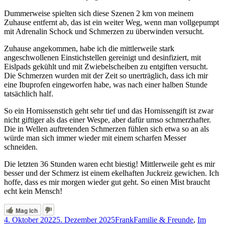
Dummerweise spielten sich diese Szenen 2 km von meinem
Zuhause entfernt ab, das ist ein weiter Weg, wenn man vollgepumpt
mit Adrenalin Schock und Schmerzen zu überwinden versucht.
Zuhause angekommen, habe ich die mittlerweile stark
angeschwollenen Einstichstellen gereinigt und desinfiziert, mit
Eislpads gekühlt und mit Zwiebelscheiben zu entgiften versucht.
Die Schmerzen wurden mit der Zeit so unerträglich, dass ich mir
eine Ibuprofen eingeworfen habe, was nach einer halben Stunde
tatsächlich half.
So ein Hornissenstich geht sehr tief und das Hornissengift ist zwar
nicht giftiger als das einer Wespe, aber dafür umso schmerzhafter.
Die in Wellen auftretenden Schmerzen fühlen sich etwa so an als
würde man sich immer wieder mit einem scharfen Messer
schneiden.
Die letzten 36 Stunden waren echt biestig! Mittlerweile geht es mir
besser und der Schmerz ist einem ekelhaften Juckreiz gewichen. Ich
hoffe, dass es mir morgen wieder gut geht. So einen Mist braucht
echt kein Mensch!
Mag ich
Veröffentlicht
Autor
Kategorien
4. Oktober 2022
5. Dezember 2025
Frank
Familie & Freunde
,
Im