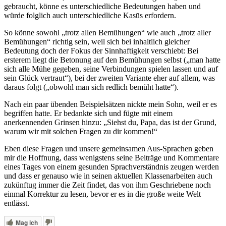
gebraucht, könne es unterschiedliche Bedeutungen haben und
würde folglich auch unterschiedliche Kasūs erfordern.
So könne sowohl „trotz allen Bemühungen“ wie auch „trotz aller
Bemühungen“ richtig sein, weil sich bei inhaltlich gleicher
Bedeutung doch der Fokus der Sinnhaftigkeit verschiebt: Bei
ersterem liegt die Betonung auf den Bemühungen selbst („man hatte
sich alle Mühe gegeben, seine Verbindungen spielen lassen und auf
sein Glück vertraut“), bei der zweiten Variante eher auf allem, was
daraus folgt („obwohl man sich redlich bemüht hatte“).
Nach ein paar übenden Beispielsätzen nickte mein Sohn, weil er es
begriffen hatte. Er bedankte sich und fügte mit einem
anerkennenden Grinsen hinzu: „Siehst du, Papa, das ist der Grund,
warum wir mit solchen Fragen zu dir kommen!“
Eben diese Fragen und unsere gemeinsamen Aus-Sprachen geben
mir die Hoffnung, dass wenigstens seine Beiträge und Kommentare
eines Tages von einem gesunden Sprachverständnis zeugen werden
und dass er genauso wie in seinen aktuellen Klassenarbeiten auch
zukünftug immer die Zeit findet, das von ihm Geschriebene noch
einmal Korrektur zu lesen, bevor er es in die große weite Welt
entlässt.
Mag ich