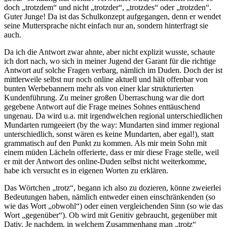
doch „trotzdem“ und nicht „trotzder“, „trotzdes“ oder „trotzden“.
Guter Junge! Da ist das Schulkonzept aufgegangen, denn er wendet
seine Muttersprache nicht einfach nur an, sondern hinterfragt sie
auch.
Da ich die Antwort zwar ahnte, aber nicht explizit wusste, schaute
ich dort nach, wo sich in meiner Jugend der Garant für die richtige
Antwort auf solche Fragen verbarg, nämlich im Duden. Doch der ist
mittlerweile selbst nur noch online aktuell und hält offenbar von
bunten Werbebannern mehr als von einer klar strukturierten
Kundenführung. Zu meiner großen Überraschung war die dort
gegebene Antwort auf die Frage meines Sohnes enttäuschend
ungenau. Da wird u.a. mit irgendwelchen regional unterschiedlichen
Mundarten rumgeeiert (by the way: Mundarten sind immer regional
unterschiedlich, sonst wären es keine Mundarten, aber egal!), statt
grammatisch auf den Punkt zu kommen. Als mir mein Sohn mit
einem müden Lächeln offerierte, dass er mir diese Frage stelle, weil
er mit der Antwort des online-Duden selbst nicht weiterkomme,
habe ich versucht es in eigenen Worten zu erklären.
Das Wörtchen „trotz“, begann ich also zu dozieren, könne zweierlei
Bedeutungen haben, nämlich entweder einen einschränkenden (so
wie das Wort „obwohl“) oder einen vergleichenden Sinn (so wie das
Wort „gegenüber“). Ob wird mit Genitiv gebraucht, gegenüber mit
Dativ. Je nachdem, in welchem Zusammenhang man „trotz“