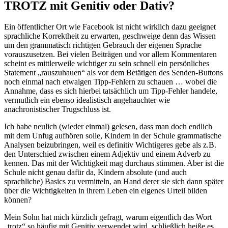
TROTZ mit Genitiv oder Dativ?
Ein öffentlicher Ort wie Facebook ist nicht wirklich dazu geeignet
sprachliche Korrektheit zu erwarten, geschweige denn das Wissen
um den grammatisch richtigen Gebrauch der eigenen Sprache
vorauszusetzen. Bei vielen Beiträgen und vor allem Kommentaren
scheint es mittlerweile wichtiger zu sein schnell ein persönliches
Statement „rauszuhauen“ als vor dem Betätigen des Senden-Buttons
noch einmal nach etwaigen Tipp-Fehlern zu schauen … wobei die
Annahme, dass es sich hierbei tatsächlich um Tipp-Fehler handele,
vermutlich ein ebenso idealistisch angehauchter wie
anachronistischer Trugschluss ist.
Ich habe neulich (wieder einmal) gelesen, dass man doch endlich
mit dem Unfug aufhören solle, Kindern in der Schule grammatische
Analysen beizubringen, weil es definitiv Wichtigeres gebe als z.B.
den Unterschied zwischen einem Adjektiv und einem Adverb zu
kennen. Das mit der Wichtigkeit mag durchaus stimmen. Aber ist die
Schule nicht genau dafür da, Kindern absolute (und auch
sprachliche) Basics zu vermitteln, an Hand derer sie sich dann später
über die Wichtigkeiten in ihrem Leben ein eigenes Urteil bilden
können?
Mein Sohn hat mich kürzlich gefragt, warum eigentlich das Wort
„trotz“ so häufig mit Genitiv verwendet wird, schließlich heiße es