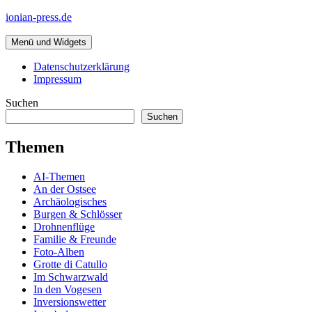
Zum
ionian-press.de
Inhalt
springen
Menü und Widgets
Datenschutzerklärung
Impressum
Suchen
Suchen
Themen
AI-Themen
An der Ostsee
Archäologisches
Burgen & Schlösser
Drohnenflüge
Familie & Freunde
Foto-Alben
Grotte di Catullo
Im Schwarzwald
In den Vogesen
Inversionswetter