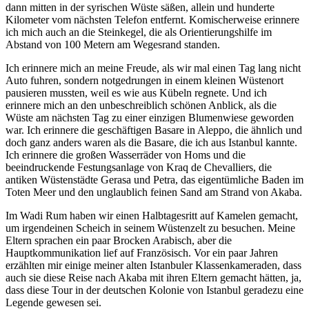
dann mitten in der syrischen Wüste säßen, allein und hunderte
Kilometer vom nächsten Telefon entfernt. Komischerweise erinnere
ich mich auch an die Steinkegel, die als Orientierungshilfe im
Abstand von 100 Metern am Wegesrand standen.
Ich erinnere mich an meine Freude, als wir mal einen Tag lang nicht
Auto fuhren, sondern notgedrungen in einem kleinen Wüstenort
pausieren mussten, weil es wie aus Kübeln regnete. Und ich
erinnere mich an den unbeschreiblich schönen Anblick, als die
Wüste am nächsten Tag zu einer einzigen Blumenwiese geworden
war. Ich erinnere die geschäftigen Basare in Aleppo, die ähnlich und
doch ganz anders waren als die Basare, die ich aus Istanbul kannte.
Ich erinnere die großen Wasserräder von Homs und die
beeindruckende Festungsanlage von Kraq de Chevalliers, die
antiken Wüstenstädte Gerasa und Petra, das eigentümliche Baden im
Toten Meer und den unglaublich feinen Sand am Strand von Akaba.
Im Wadi Rum haben wir einen Halbtagesritt auf Kamelen gemacht,
um irgendeinen Scheich in seinem Wüstenzelt zu besuchen. Meine
Eltern sprachen ein paar Brocken Arabisch, aber die
Hauptkommunikation lief auf Französisch. Vor ein paar Jahren
erzählten mir einige meiner alten Istanbuler Klassenkameraden, dass
auch sie diese Reise nach Akaba mit ihren Eltern gemacht hätten, ja,
dass diese Tour in der deutschen Kolonie von Istanbul geradezu eine
Legende gewesen sei.