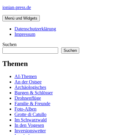
Zum
ionian-press.de
Inhalt
springen
Menü und Widgets
Datenschutzerklärung
Impressum
Suchen
Suchen
Themen
AI-Themen
An der Ostsee
Archäologisches
Burgen & Schlösser
Drohnenflüge
Familie & Freunde
Foto-Alben
Grotte di Catullo
Im Schwarzwald
In den Vogesen
Inversionswetter