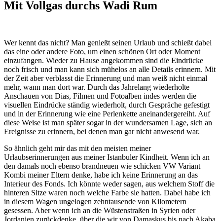
Mit Vollgas durchs Wadi Rum
Wer kennt das nicht? Man genießt seinen Urlaub und schießt dabei
das eine oder andere Foto, um einen schönen Ort oder Moment
einzufangen. Wieder zu Hause angekommen sind die Eindrücke
noch frisch und man kann sich mühelos an alle Details erinnern. Mit
der Zeit aber verblasst die Erinnerung und man weiß nicht einmal
mehr, wann man dort war. Durch das Jahrelang wiederholte
Anschauen von Dias, Filmen und Fotoalben indes werden die
visuellen Eindrücke ständig wiederholt, durch Gespräche gefestigt
und in der Erinnerung wie eine Perlenkette aneinandergereiht. Auf
diese Weise ist man später sogar in der wundersamen Lage, sich an
Ereignisse zu erinnern, bei denen man gar nicht anwesend war.
So ähnlich geht mir das mit den meisten meiner
Urlaubserinnerungen aus meiner Istanbuler Kindheit. Wenn ich an
den damals noch ebenso brandneuen wie schicken VW Variant
Kombi meiner Eltern denke, habe ich keine Erinnerung an das
Interieur des Fonds. Ich könnte weder sagen, aus welchem Stoff die
hinteren Sitze waren noch welche Farbe sie hatten. Dabei habe ich
in diesem Wagen ungelogen zehntausende von Kilometern
gesessen. Aber wenn ich an die Wüstenstraßen in Syrien oder
Jordanien zurückdenke, über die wir von Damaskus bis nach Akaba