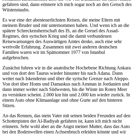
gefahren sind, dann erinnere ich mich sogar noch an den Geruch des
Wüstenstaubs.
Es war eine der abenteuerlichsten Reisen, die meine Eltern mit
meinem Bruder und mir unternommen haben. Und wenn ich an die
spätere Schreckensherrschaft des IS, an die Greuel des Assad-
Regimes, den syrischen Krieg und die damit verbundenen
Reisewarnungen des Auswärtigen Amtes denke, auch eine sehr
wertvolle Erfahrung. Zusammen mit zwei anderen deutschen
Familien waren wir im Spätsommer 1977 von Istanbul
aufgebrochen.
Zunächst fuhren wir in die anatolische Hochebene Richtung Ankara
und von dort den Taurus wieder hinunter bis nach Adana. Dann
weiter nach Iskenderun und über die syrische Grenze nach Aleppo.
Von dort über Homs und Damaskus nach Amman in Jordanien und
dann immer weiter nach Südwesten, bis die Wüste im Roten Meer
zu versinken scheint. 2.000 km hin und 2.000 km wieder zurück. In
einem Auto ohne Klimaanlage und ohne Gurte auf den hinteren
Sitzen.
An das Rennen, das mein Vater mit seinen beiden Freunden auf den
Schotterpisten der Al-Badiyah gefahren ist, kann ich mich nicht
erinnern. Sehr wohl aber an die Angst meiner Mutter, dass das Auto
bei den Bodenwellen einen Achsenbruch erleiden könnte und wir