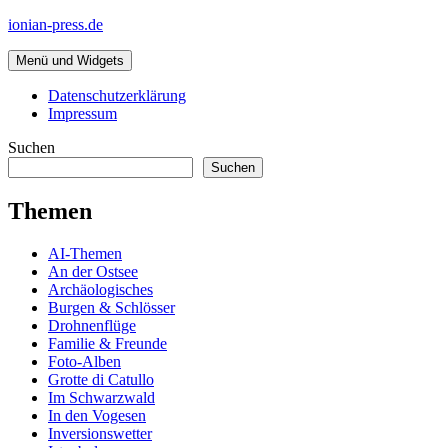
Zum
ionian-press.de
Inhalt
springen
Menü und Widgets
Datenschutzerklärung
Impressum
Suchen
Suchen
Themen
AI-Themen
An der Ostsee
Archäologisches
Burgen & Schlösser
Drohnenflüge
Familie & Freunde
Foto-Alben
Grotte di Catullo
Im Schwarzwald
In den Vogesen
Inversionswetter