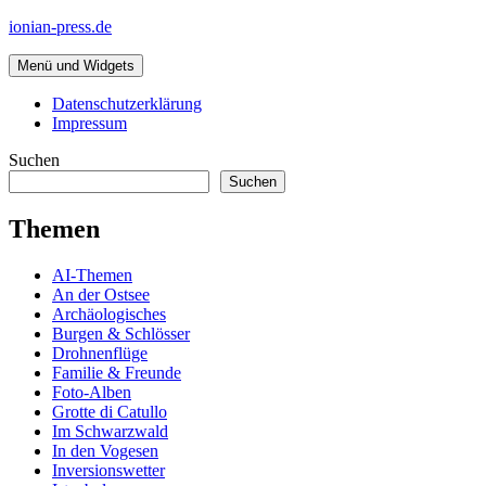
Zum
ionian-press.de
Inhalt
springen
Menü und Widgets
Datenschutzerklärung
Impressum
Suchen
Suchen
Themen
AI-Themen
An der Ostsee
Archäologisches
Burgen & Schlösser
Drohnenflüge
Familie & Freunde
Foto-Alben
Grotte di Catullo
Im Schwarzwald
In den Vogesen
Inversionswetter