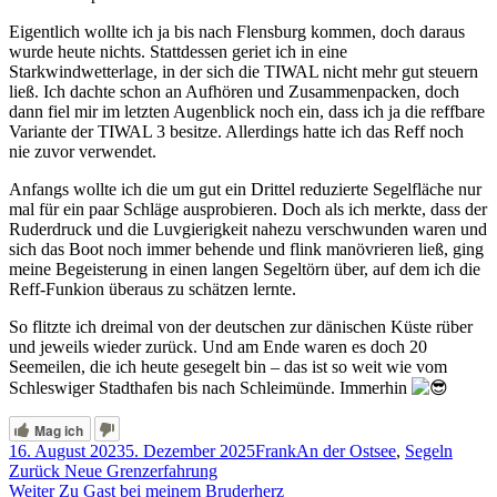
Eigentlich wollte ich ja bis nach Flensburg kommen, doch daraus
wurde heute nichts. Stattdessen geriet ich in eine
Starkwindwetterlage, in der sich die TIWAL nicht mehr gut steuern
ließ. Ich dachte schon an Aufhören und Zusammenpacken, doch
dann fiel mir im letzten Augenblick noch ein, dass ich ja die reffbare
Variante der TIWAL 3 besitze. Allerdings hatte ich das Reff noch
nie zuvor verwendet.
Anfangs wollte ich die um gut ein Drittel reduzierte
Segelfläche nur
mal für ein paar Schläge ausprobieren. Doch als ich merkte, dass der
Ruderdruck und die Luvgierigkeit nahezu verschwunden waren und
sich das Boot noch immer behende und flink manövrieren ließ, ging
meine Begeisterung in einen langen Segeltörn über, auf dem ich die
Reff-Funkion überaus zu schätzen lernte.
So flitzte ich dreimal von der deutschen zur dänischen Küste rüber
und jeweils wieder zurück. Und am Ende waren es doch 20
Seemeilen, die ich heute gesegelt bin – das ist so weit wie vom
Schleswiger Stadthafen bis nach Schleimünde. Immerhin
Mag ich
Veröffentlicht
Autor
Kategorien
16. August 2023
5. Dezember 2025
Frank
An der Ostsee
,
Segeln
am
Beitragsnavigation
Vorheriger
Zurück
Neue Grenzerfahrung
Nächster
Beitrag:
Weiter
Zu Gast bei meinem Bruderherz