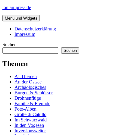
Zum
ionian-press.de
Inhalt
springen
Menü und Widgets
Datenschutzerklärung
Impressum
Suchen
Suchen
Themen
AI-Themen
An der Ostsee
Archäologisches
Burgen & Schlösser
Drohnenflüge
Familie & Freunde
Foto-Alben
Grotte di Catullo
Im Schwarzwald
In den Vogesen
Inversionswetter