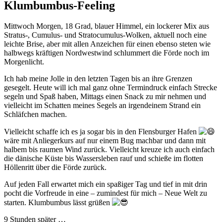
Klumbumbus-Feeling
Mittwoch Morgen, 18 Grad, blauer Himmel, ein lockerer Mix aus
Stratus-, Cumulus- und Stratocumulus-Wolken, aktuell noch eine
leichte Brise, aber mit allen Anzeichen für einen ebenso steten wie
halbwegs kräftigen Nordwestwind schlummert die Förde noch im
Morgenlicht.
Ich hab meine Jolle in den letzten Tagen bis an ihre Grenzen
gesegelt. Heute will ich mal ganz ohne Termindruck einfach Strecke
segeln und Spaß haben, Mittags einen Snack zu mir nehmen und
vielleicht im Schatten meines Segels an irgendeinem Strand ein
Schläfchen machen.
Vielleicht schaffe ich es ja sogar bis in den Flensburger Hafen
wäre mit Anliegerkurs auf nur einem Bug machbar und dann mit
halbem bis raumen Wind zurück. Vielleicht kreuze ich auch einfach
die dänische Küste bis Wassersleben rauf und schieße im flotten
Höllenritt über die Förde zurück.
Auf jeden Fall erwartet mich ein spaßiger Tag und tief in mit drin
pocht die Vorfreude in eine – zumindest für mich – Neue Welt zu
starten. Klumbumbus lässt grüßen
9 Stunden später …