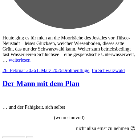
Heute ging es für mich an die Moorbäche des Jostales vor Titisee-
Neustadt – leises Glucksen, weicher Wiesenboden, dieses satte
Grün, das nur der Schwarzwald kann. Weiter zum betriebsbedingt
fast Wasserleeren Schluchsee – eine gespenstische Unterwasserwelt,
…
weiterlesen
Veröffentlicht
Kategorien
26. Februar 2026
1. März 2026
Drohnenflüge
,
Im Schwarzwald
am
Der Mann mit dem Plan
… und der Fähigkeit, sich selbst
(wenn sinnvoll)
nicht allzu ernst zu nehmen 😉