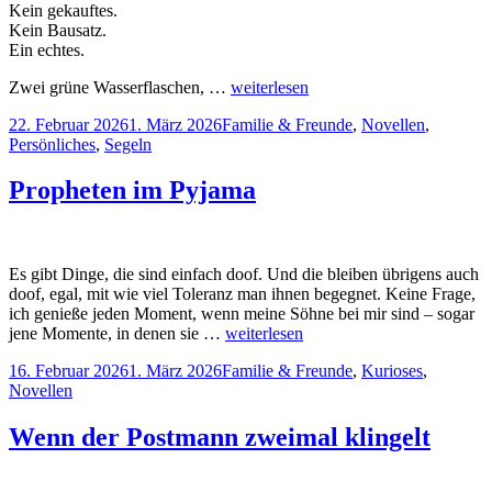
Kein gekauftes.
Kein Bausatz.
Ein echtes.
Zwei grüne Wasserflaschen, …
weiterlesen
Veröffentlicht
Kategorien
22. Februar 2026
1. März 2026
Familie & Freunde
,
Novellen
,
am
Persönliches
,
Segeln
Propheten im Pyjama
Es gibt Dinge, die sind einfach doof. Und die bleiben übrigens auch
doof, egal, mit wie viel Toleranz man ihnen begegnet. Keine Frage,
ich genieße jeden Moment, wenn meine Söhne bei mir sind – sogar
jene Momente, in denen sie …
weiterlesen
Veröffentlicht
Kategorien
16. Februar 2026
1. März 2026
Familie & Freunde
,
Kurioses
,
am
Novellen
Wenn der Postmann zweimal klingelt