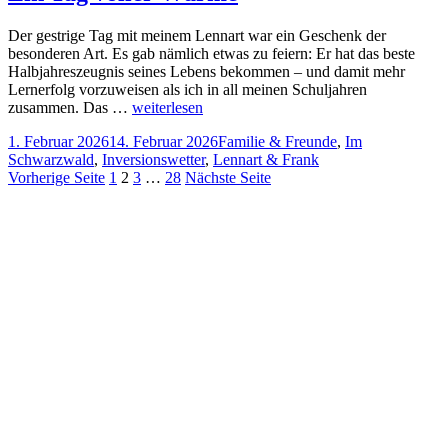
Der gestrige Tag mit meinem Lennart war ein Geschenk der
besonderen Art. Es gab nämlich etwas zu feiern: Er hat das beste
Halbjahreszeugnis seines Lebens bekommen – und damit mehr
Lernerfolg vorzuweisen als ich in all meinen Schuljahren
zusammen. Das …
weiterlesen
Veröffentlicht
Kategorien
1. Februar 2026
14. Februar 2026
Familie & Freunde
,
Im
am
Schwarzwald
,
Inversionswetter
,
Lennart & Frank
Seitennummerierung
Seite
Seite
Seite
Seite
Vorherige Seite
1
2
3
…
28
Nächste Seite
der
Beiträge