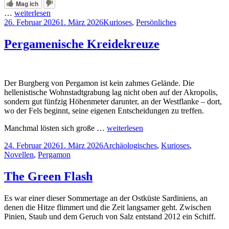
Mag ich
…
weiterlesen
Veröffentlicht
Kategorien
26. Februar 2026
1. März 2026
Kurioses
,
Persönliches
am
Pergamenische Kreidekreuze
Der Burgberg von Pergamon ist kein zahmes Gelände. Die
hellenistische Wohnstadtgrabung lag nicht oben auf der Akropolis,
sondern gut fünfzig Höhenmeter darunter, an der Westflanke – dort,
wo der Fels beginnt, seine eigenen Entscheidungen zu treffen.
Manchmal lösten sich große …
weiterlesen
Veröffentlicht
Kategorien
24. Februar 2026
1. März 2026
Archäologisches
,
Kurioses
,
am
Novellen
,
Pergamon
The Green Flash
Es war einer dieser Sommertage an der Ostküste Sardiniens, an
denen die Hitze flimmert und die Zeit langsamer geht. Zwischen
Pinien, Staub und dem Geruch von Salz entstand 2012 ein Schiff.