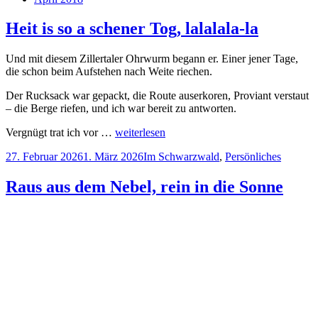
Heit is so a schener Tog, lalalala-la
Und mit diesem Zillertaler Ohrwurm begann er. Einer jener Tage,
die schon beim Aufstehen nach Weite riechen.
Der Rucksack war gepackt, die Route auserkoren, Proviant verstaut
– die Berge riefen, und ich war bereit zu antworten.
Vergnügt trat ich vor …
weiterlesen
Veröffentlicht
Kategorien
27. Februar 2026
1. März 2026
Im Schwarzwald
,
Persönliches
am
Raus aus dem Nebel, rein in die Sonne