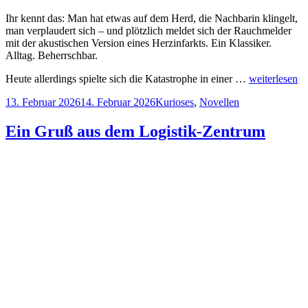
Ihr kennt das: Man hat etwas auf dem Herd, die Nachbarin klingelt,
man verplaudert sich – und plötzlich meldet sich der Rauchmelder
mit der akustischen Version eines Herzinfarkts. Ein Klassiker.
Alltag. Beherrschbar.
Heute allerdings spielte sich die Katastrophe in einer …
weiterlesen
Veröffentlicht
Kategorien
13. Februar 2026
14. Februar 2026
Kurioses
,
Novellen
am
Ein Gruß aus dem Logistik-Zentrum