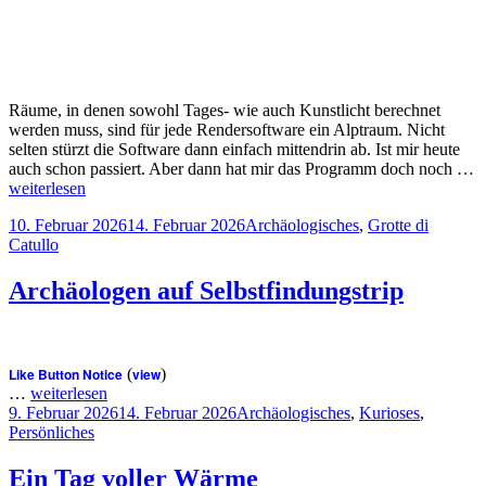
Räume, in denen sowohl Tages- wie auch Kunstlicht berechnet
werden muss, sind für jede Rendersoftware ein Alptraum. Nicht
selten stürzt die Software dann einfach mittendrin ab. Ist mir heute
auch schon passiert. Aber dann hat mir das Programm doch noch …
weiterlesen
Veröffentlicht
Kategorien
10. Februar 2026
14. Februar 2026
Archäologisches
,
Grotte di
am
Catullo
Archäologen auf Selbstfindungstrip
Like Button Notice
(
view
)
…
weiterlesen
Veröffentlicht
Kategorien
9. Februar 2026
14. Februar 2026
Archäologisches
,
Kurioses
,
am
Persönliches
Ein Tag voller Wärme