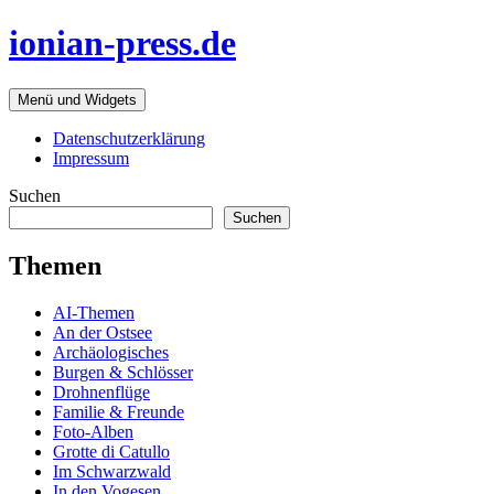
Zum
ionian-press.de
Inhalt
springen
Menü und Widgets
Datenschutzerklärung
Impressum
Suchen
Suchen
Themen
AI-Themen
An der Ostsee
Archäologisches
Burgen & Schlösser
Drohnenflüge
Familie & Freunde
Foto-Alben
Grotte di Catullo
Im Schwarzwald
In den Vogesen