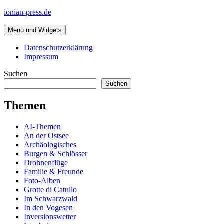
Zum
ionian-press.de
Inhalt
springen
Menü und Widgets
Datenschutzerklärung
Impressum
Suchen
Suchen
Themen
AI-Themen
An der Ostsee
Archäologisches
Burgen & Schlösser
Drohnenflüge
Familie & Freunde
Foto-Alben
Grotte di Catullo
Im Schwarzwald
In den Vogesen
Inversionswetter