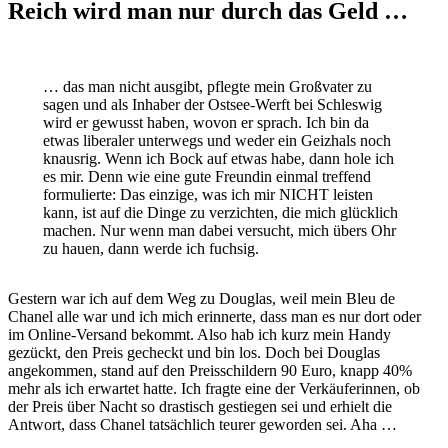
Reich wird man nur durch das Geld …
… das man nicht ausgibt, pflegte mein Großvater zu
sagen und als Inhaber der Ostsee-Werft bei Schleswig
wird er gewusst haben, wovon er sprach. Ich bin da
etwas liberaler unterwegs und weder ein Geizhals noch
knausrig. Wenn ich Bock auf etwas habe, dann hole ich
es mir. Denn wie eine gute Freundin einmal treffend
formulierte: Das einzige, was ich mir NICHT leisten
kann, ist auf die Dinge zu verzichten, die mich glücklich
machen. Nur wenn man dabei versucht, mich übers Ohr
zu hauen, dann werde ich fuchsig.
Gestern war ich auf dem Weg zu Douglas, weil mein Bleu de
Chanel alle war und ich mich erinnerte, dass man es nur dort oder
im Online-Versand bekommt. Also hab ich kurz mein Handy
gezückt, den Preis gecheckt und bin los. Doch bei Douglas
angekommen, stand auf den Preisschildern 90 Euro, knapp 40%
mehr als ich erwartet hatte. Ich fragte eine der Verkäuferinnen, ob
der Preis über Nacht so drastisch gestiegen sei und erhielt die
Antwort, dass Chanel tatsächlich teurer geworden sei. Aha …