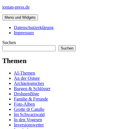
Zum
ionian-press.de
Inhalt
springen
Menü und Widgets
Datenschutzerklärung
Impressum
Suchen
Suchen
Themen
AI-Themen
An der Ostsee
Archäologisches
Burgen & Schlösser
Drohnenflüge
Familie & Freunde
Foto-Alben
Grotte di Catullo
Im Schwarzwald
In den Vogesen
Inversionswetter