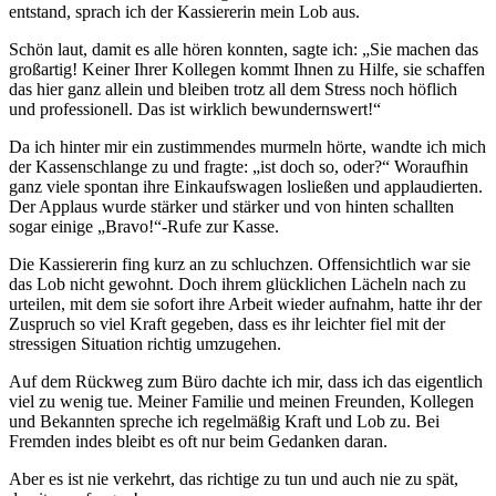
entstand, sprach ich der Kassiererin mein Lob aus.
Schön laut, damit es alle hören konnten, sagte ich: „Sie machen das
großartig! Keiner Ihrer Kollegen kommt Ihnen zu Hilfe, sie schaffen
das hier ganz allein und bleiben trotz all dem Stress noch höflich
und professionell. Das ist wirklich bewundernswert!“
Da ich hinter mir ein zustimmendes murmeln hörte, wandte ich mich
der Kassenschlange zu und fragte: „ist doch so, oder?“ Woraufhin
ganz viele spontan ihre Einkaufswagen losließen und applaudierten.
Der Applaus wurde stärker und stärker und von hinten schallten
sogar einige „Bravo!“-Rufe zur Kasse.
Die Kassiererin fing kurz an zu schluchzen. Offensichtlich war sie
das Lob nicht gewohnt. Doch ihrem glücklichen Lächeln nach zu
urteilen, mit dem sie sofort ihre Arbeit wieder aufnahm, hatte ihr der
Zuspruch so viel Kraft gegeben, dass es ihr leichter fiel mit der
stressigen Situation richtig umzugehen.
Auf dem Rückweg zum Büro dachte ich mir, dass ich das eigentlich
viel zu wenig tue. Meiner Familie und meinen Freunden, Kollegen
und Bekannten spreche ich regelmäßig Kraft und Lob zu. Bei
Fremden indes bleibt es oft nur beim Gedanken daran.
Aber es ist nie verkehrt, das richtige zu tun und auch nie zu spät,