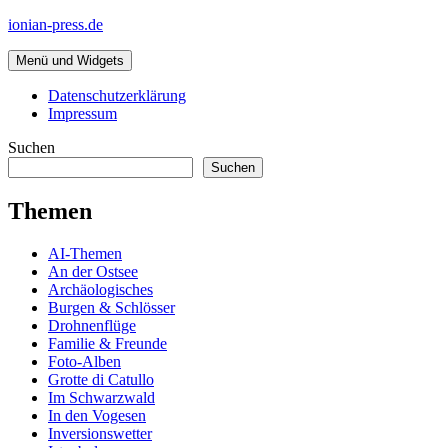
Zum
ionian-press.de
Inhalt
springen
Menü und Widgets
Datenschutzerklärung
Impressum
Suchen
Suchen
Themen
AI-Themen
An der Ostsee
Archäologisches
Burgen & Schlösser
Drohnenflüge
Familie & Freunde
Foto-Alben
Grotte di Catullo
Im Schwarzwald
In den Vogesen
Inversionswetter